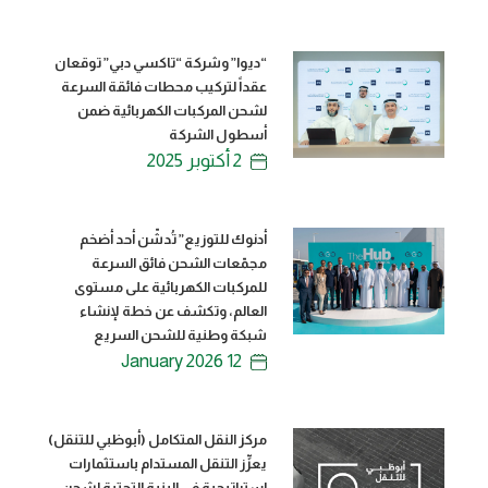
“ديوا” وشركة “تاكسي دبي” توقعان
عقداً لتركيب محطات فائقة السرعة
لشحن المركبات الكهربائية ضمن
أسطول الشركة
2 أكتوبر 2025
أدنوك للتوزيع” تُدشّن أحد أضخم
مجمّعات الشحن فائق السرعة
للمركبات الكهربائية على مستوى
العالم، وتكشف عن خطة لإنشاء
شبكة وطنية للشحن السريع
12 January 2026
مركز النقل المتكامل (أبوظبي للتنقل)
يعزِّز التنقل المستدام باستثمارات
استراتيجية في البنية التحتية لشحن