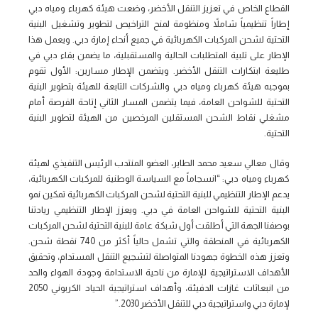
القطاع الخاص في تعزيز التنقل الأخضر، وضعت هيئة كهرباء ومياه دبي
إطاراً تنظيمياً شاملاً ومنظومة لمنح التراخيص لتطوير وتشغيل البنية
التحتية لشحن المركبات الكهربائية في جميع أنحاء إمارة دبي. ويعمل هذا
الإطار على تلبية المتطلبات الحالية والمستقبلية، ما يضمن بقاء دبي في
طليعة ابتكارات التنقل الأخضر. ويتضمن الإطار مسارين: الأول تقوم
بموجبه هيئة كهرباء ومياه دبي والشركات التابعة للهيئة بتطوير البنية
التحتية للشواحن العامة، فيما يتضمن المسار الثاني إتاحة الفرصة أمام
مشغلي نقاط الشحن المستقلين المرخصين من الهيئة لتطوير البنية
التحتية.
وقال معالي سعيد محمد الطاير، العضو المنتدب الرئيس التنفيذي لهيئة
كهرباء ومياه دبي: “انسجاماً مع السياسة الوطنية للمركبات الكهربائية،
يدعم الإطار التنظيمي للبنية التحتية لشحن المركبات الكهربائية تمكين نمو
البنية التحتية للشواحن العامة في دبي. ويعزز الإطار التنظيمي ريادتنا
بوصفنا الجهة التي أطلقت أول شبكة عامة للبنية التحتية لشحن المركبات
الكهربائية في المنطقة والتي تشمل حالياً أكثر من 740 نقطة شحن.
وتعزز هذه الخطوة جهودنا المتواصلة لتشجيع التنقل المستدام، وتحقيق
الأهداف الاستراتيجية للإمارة من ناحية الاستدامة وجودة الهواء والحد
من انبعاثات غازات الدفيئة، وأهداف استراتيجية الحياد الكربوني 2050
لإمارة دبي واستراتيجية دبي للتنقل الأخضر 2030.”