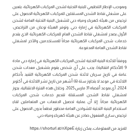
وبموجب الإطار التنظيمي للبنية التحتية لشحن المركبات الكهربائية، يتعين
على مشغلي نقاط الشحن المستقلين للمركبات الكهربائية الحصول على
ترخيص من هيئة كهرباء ومياه دبي لتشغيل البنية التحتية العامة لشحن
المركبات الكهربائية في إمارة دبي. وتوفر الهيئة نوعان من التراخيص:
الأول يصدر لمشغلي نقاط الشحن العام للمركبات الكهربائية الذي يقدم
خدمات شحن المركبات الكهربائية مجاناً للمستخدمين والآخر لمشغلي
نقاط الشحن العامة المدفوعة.
ووفقاً للائحة البنية التحتية لشحن المركبات الكهربائية في إمارة دبي مادة
9 (الأحكام انتقالية)، يجب على أي شخص يقوم بتشغيل معدات شحن
عامة في تاريخ سريان لائحة شحن المركبات الكهربائية التقيد بأحكام
اللائحة في موعد لا يتجاوز ستة (6) أشهر من تاريخ نشر اللائحة في أكتوبر
2024، أي بموعد أقصاه 31 مارس 2025. وخلال هذه الفترة الانتقالية، يجوز
لمشغلي نقاط الشحن المستقلة تقديم خدمات شحن المركبات
الكهربائية مجاناً. إلا أن عملية تحصيل الدفعات من المتعاملين لقاء
استخدام البنية التحتية للشواحن العامة محظور قطعاً بدون الحصول على
ترخيص ساري المفعول صادر عن هيئة كهرباء ومياه دبي.
للمزيد من المعلومات، يمكن زيارة https://shorturl.at/nXpeE